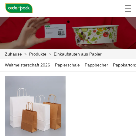
العربية
Deutsch
Ελληνική γλώσσα
Engli
Zuhause
>
Produkte
>
Einkaufstüten aus Papier
ZUHAUSE
Weltmeisterschaft 2026
Papierschale
Pappbecher
PRODUKTE
ÜBER UNS
NACHRICHTEN
DER FALL
FABRIK