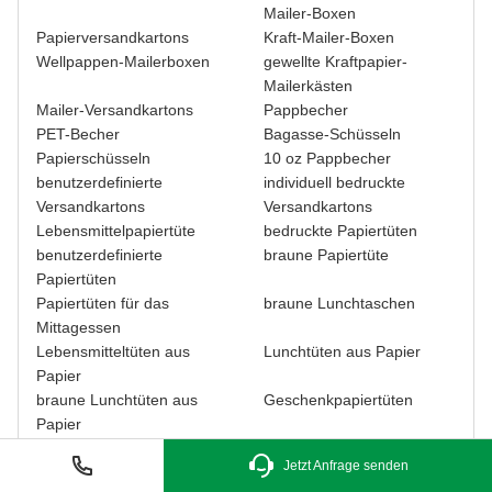
Mailer-Boxen
Papierversandkartons
Kraft-Mailer-Boxen
Wellpappen-Mailerboxen
gewellte Kraftpapier-
Mailerkästen
Mailer-Versandkartons
Pappbecher
PET-Becher
Bagasse-Schüsseln
Papierschüsseln
10 oz Pappbecher
benutzerdefinierte
individuell bedruckte
Versandkartons
Versandkartons
Lebensmittelpapiertüte
bedruckte Papiertüten
benutzerdefinierte
braune Papiertüte
Papiertüten
Papiertüten für das
braune Lunchtaschen
Mittagessen
Lebensmitteltüten aus
Lunchtüten aus Papier
Papier
braune Lunchtüten aus
Geschenkpapiertüten
Papier
Kraft-Geschenktüten
Krafttaschen mit Griffen
Jetzt Anfrage senden
Geschenkpapiertüte
Versandpapiertüten