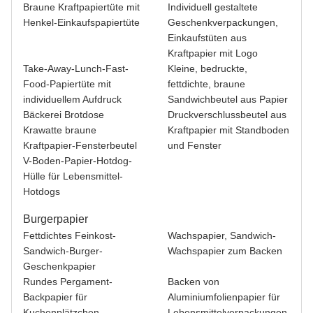
Braune Kraftpapiertüte mit
Individuell gestaltete
Henkel-Einkaufspapiertüte
Geschenkverpackungen,
Einkaufstüten aus
Kraftpapier mit Logo
Take-Away-Lunch-Fast-
Kleine, bedruckte,
Food-Papiertüte mit
fettdichte, braune
individuellem Aufdruck
Sandwichbeutel aus Papier
Bäckerei Brotdose
Druckverschlussbeutel aus
Krawatte braune
Kraftpapier mit Standboden
Kraftpapier-Fensterbeutel
und Fenster
V-Boden-Papier-Hotdog-
Hülle für Lebensmittel-
Hotdogs
Burgerpapier
Fettdichtes Feinkost-
Wachspapier, Sandwich-
Sandwich-Burger-
Wachspapier zum Backen
Geschenkpapier
Rundes Pergament-
Backen von
Backpapier für
Aluminiumfolienpapier für
Kuchenplätzchen
Lebensmittelverpackungen