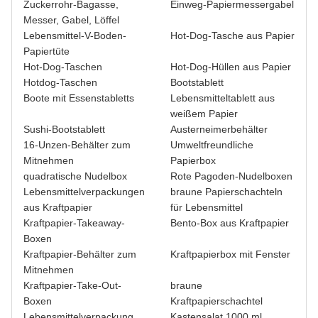
Zuckerrohr-Bagasse,
Einweg-Papiermessergabel
Messer, Gabel, Löffel
Lebensmittel-V-Boden-
Hot-Dog-Tasche aus Papier
Papiertüte
Hot-Dog-Taschen
Hot-Dog-Hüllen aus Papier
Hotdog-Taschen
Bootstablett
Boote mit Essenstabletts
Lebensmitteltablett aus
weißem Papier
Sushi-Bootstablett
Austerneimerbehälter
16-Unzen-Behälter zum
Umweltfreundliche
Mitnehmen
Papierbox
quadratische Nudelbox
Rote Pagoden-Nudelboxen
Lebensmittelverpackungen
braune Papierschachteln
aus Kraftpapier
für Lebensmittel
Kraftpapier-Takeaway-
Bento-Box aus Kraftpapier
Boxen
Kraftpapier-Behälter zum
Kraftpapierbox mit Fenster
Mitnehmen
Kraftpapier-Take-Out-
braune
Boxen
Kraftpapierschachtel
Lebensmittelverpackung
Kastensalat 1000 ml