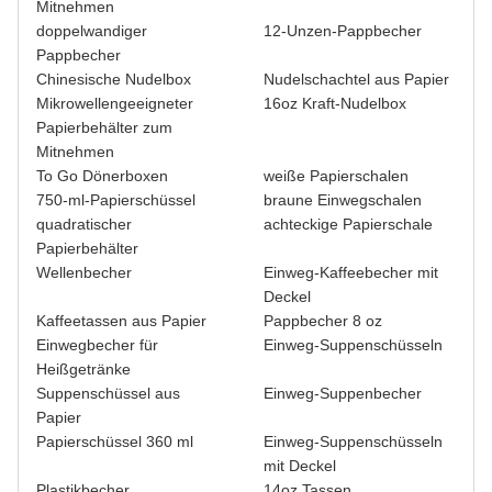
Mitnehmen
doppelwandiger
12-Unzen-Pappbecher
Pappbecher
Chinesische Nudelbox
Nudelschachtel aus Papier
Mikrowellengeeigneter
16oz Kraft-Nudelbox
Papierbehälter zum
Mitnehmen
To Go Dönerboxen
weiße Papierschalen
750-ml-Papierschüssel
braune Einwegschalen
quadratischer
achteckige Papierschale
Papierbehälter
Wellenbecher
Einweg-Kaffeebecher mit
Deckel
Kaffeetassen aus Papier
Pappbecher 8 oz
Einwegbecher für
Einweg-Suppenschüsseln
Heißgetränke
Suppenschüssel aus
Einweg-Suppenbecher
Papier
Papierschüssel 360 ml
Einweg-Suppenschüsseln
mit Deckel
Plastikbecher
14oz Tassen