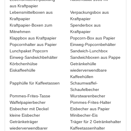
aus Kraftpapier
Lebensmittelboxen aus
Verpackungsbox aus
Kraftpapier
Kraftpapier
Kraftpapier-Boxen zum
Spenderbox aus
Mitnehmen
Kraftpapier
Klappbox aus Kraftpapier
Popcorn-Box aus Papier
Popcornhalter aus Papier
Einweg-Popcornbehälter
Lunchpaket Popcorn
Sandwich-Lunchbox
Einweg-Sandwichbehälter
Sandwichboxen aus Pappe
Körbchenhülse
Getränkehülle
Eiskaffeehülle
wiederverwendbare
Kaffeehüllen
Papphülle für Kaffeetassen
Schaumwaffel-
Schaufelbecher
Pommes-Frites-Tasse
Wurstwarenbecher
Waffelpapierbecher
Pommes-Frites-Halter
Eisbecher mit Deckel
Eisbecher aus Papier
kleine Eisbecher
Minibecher-Eis
Getränketräger
Träger für 2 Getränkehalter
wiederverwendbarer
Kaffeetassenhalter