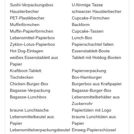
Sushi-Verpackungsbox
U-förmige Tasse
Haustierbecher
schwarzer Haustierbecher
PET-Plastikbecher
Cupcake-Förmchen
Muffinförmchen
Backform
Muffin-Papierförmchen
Cupcake-Tassen
Lebensmittel-Papierbox
Lunch-Box
Zyklon-Lotus-Papierbox
Papierschachtel falten
Hot Dog-Einlagen
Essenstablett-Boote
weißes Essenstablett aus
Tablett mit Hotdog-Booten
Papier
Kraftboot-Tablett
Papierverpackung
Tischdecken
Box-Hamburger
Chicken-Burger-Box
Burgerbox aus Kraftpapier
Bagasse-Verpackung
Bagasse-Burger-Box
Bagasse-Lunchbox
Lebensmittelbehälter aus
Zuckerrohr
braune Lunchtasche
Papiertüten mit Logo
Lebensmittelbeutel aus
braune Lunchtüten aus
Papier
Papier
Lebensmittelverpackungsbeutel
Einweg-Papierschüssel