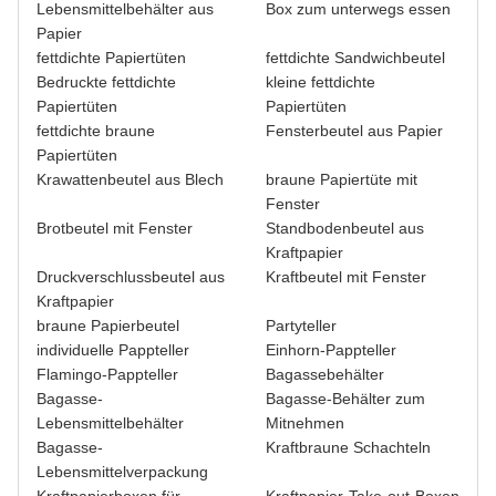
Lebensmittelbehälter aus
Box zum unterwegs essen
Papier
fettdichte Papiertüten
fettdichte Sandwichbeutel
Bedruckte fettdichte
kleine fettdichte
Papiertüten
Papiertüten
fettdichte braune
Fensterbeutel aus Papier
Papiertüten
Krawattenbeutel aus Blech
braune Papiertüte mit
Fenster
Brotbeutel mit Fenster
Standbodenbeutel aus
Kraftpapier
Druckverschlussbeutel aus
Kraftbeutel mit Fenster
Kraftpapier
braune Papierbeutel
Partyteller
individuelle Pappteller
Einhorn-Pappteller
Flamingo-Pappteller
Bagassebehälter
Bagasse-
Bagasse-Behälter zum
Lebensmittelbehälter
Mitnehmen
Bagasse-
Kraftbraune Schachteln
Lebensmittelverpackung
Kraftpapierboxen für
Kraftpapier-Take-out-Boxen