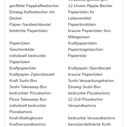
geriffelte Pappkaffeebecher
12-Unzen-Ripple-Becher
Einweg-Kaffeebecher mit
Papiertüten für
Deckel
Lebensmittel
Papier-Sandwichbeutel
Papierbrottüten
fettdichte Papiertüten
braune Papiertüten fürs
Mittagessen
Papiertüten
Kraftpapiertüten
Geschenktüte
Papiertragetaschen
individuell bedruckte
Papiertüte
Papiertüten
Kraftpapiertüte
Kraftpapier-Standbeutel
Kraftpapier-Ziplockbeutel
braune Papiertüten
Kraft Sushi-Box
Sushi-Verpackungskarton
Sushi-Takeaway-Box
Einweg-Sushi-Box
bedruckter Pizzakarton
bedruckte Pizzakartons
Pizza-Takeaway-Box
12-Zoll-Pizzakarton
individuell bedruckte
Versandkartons
Pizzakartons
Kraft-Mailingboxen
bedruckte Versandkartons
Kraftversandkartons
benutzerdefinierte Kraft-