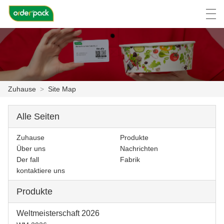
العربية
Deutsch
Ελληνική γλώσσα
Engli
Zuhause
>
Site Map
ZUHAUSE
Alle Seiten
PRODUKTE
Zuhause
Produkte
ÜBER UNS
Über uns
Nachrichten
Der fall
Fabrik
NACHRICHTEN
kontaktiere uns
DER FALL
Produkte
FABRIK
Weltmeisterschaft 2026