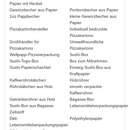
Papier mit Henkel
Gewürzbecher aus Papier
Portionsbecher aus Papier
1oz Pappbecher
kleine Gewürzbecher aus
Papier
Pizzakartonhersteller
Individuell bedruckte
Pizzakartons
Großhändler für
Umweltfreundliche
Pizzakartons
Pizzakartons
Wellpapp-Pizzaverpackung
Sushi-Box
Sushi-Togo-Box
Box zum Mitnehmen
Sushi-Papierschachtel
Einweg-Sushi-Box aus
Kraftpapier
Kaffeerührstäbchen
Holzrührer
Rührstäbchen aus Holz
einzeln verpackte
Kaffeerührer
Getränkerührer aus Holz
Bagasse-Box
Sushi-Box aus Bagasse-
Lebensmittelverpackungspapier
Zellstoff
Deli-
Polyethylenpapier
Lebensmittelverpackungspapier