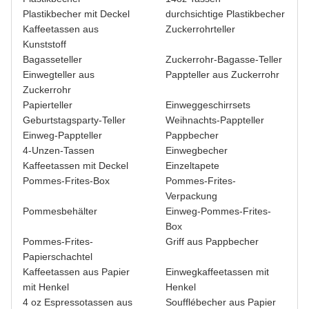
Plastikbecher mit Deckel
durchsichtige Plastikbecher
Kaffeetassen aus
Zuckerrohrteller
Kunststoff
Bagasseteller
Zuckerrohr-Bagasse-Teller
Einwegteller aus
Pappteller aus Zuckerrohr
Zuckerrohr
Papierteller
Einweggeschirrsets
Geburtstagsparty-Teller
Weihnachts-Pappteller
Einweg-Pappteller
Pappbecher
4-Unzen-Tassen
Einwegbecher
Kaffeetassen mit Deckel
Einzeltapete
Pommes-Frites-Box
Pommes-Frites-
Verpackung
Pommesbehälter
Einweg-Pommes-Frites-
Box
Pommes-Frites-
Griff aus Pappbecher
Papierschachtel
Kaffeetassen aus Papier
Einwegkaffeetassen mit
mit Henkel
Henkel
4 oz Espressotassen aus
Soufflébecher aus Papier