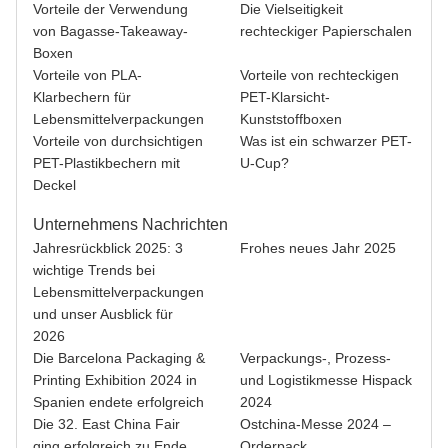
Vorteile der Verwendung
Die Vielseitigkeit
von Bagasse-Takeaway-
rechteckiger Papierschalen
Boxen
Vorteile von PLA-
Vorteile von rechteckigen
Klarbechern für
PET-Klarsicht-
Lebensmittelverpackungen
Kunststoffboxen
Vorteile von durchsichtigen
Was ist ein schwarzer PET-
PET-Plastikbechern mit
U-Cup?
Deckel
Unternehmens Nachrichten
Jahresrückblick 2025: 3
Frohes neues Jahr 2025
wichtige Trends bei
Lebensmittelverpackungen
und unser Ausblick für
2026
Die Barcelona Packaging &
Verpackungs-, Prozess-
Printing Exhibition 2024 in
und Logistikmesse Hispack
Spanien endete erfolgreich
2024
Die 32. East China Fair
Ostchina-Messe 2024 –
ging erfolgreich zu Ende
Orderpack