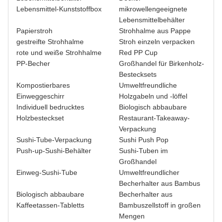
Lebensmittel-Kunststoffbox
mikrowellengeeignete
Lebensmittelbehälter
Papierstroh
Strohhalme aus Pappe
gestreifte Strohhalme
Stroh einzeln verpacken
rote und weiße Strohhalme
Red PP Cup
PP-Becher
Großhandel für Birkenholz-
Bestecksets
Kompostierbares
Umweltfreundliche
Einweggeschirr
Holzgabeln und -löffel
Individuell bedrucktes
Biologisch abbaubare
Holzbesteckset
Restaurant-Takeaway-
Verpackung
Sushi-Tube-Verpackung
Sushi Push Pop
Push-up-Sushi-Behälter
Sushi-Tuben im
Großhandel
Einweg-Sushi-Tube
Umweltfreundlicher
Becherhalter aus Bambus
Biologisch abbaubare
Becherhalter aus
Kaffeetassen-Tabletts
Bambuszellstoff in großen
Mengen