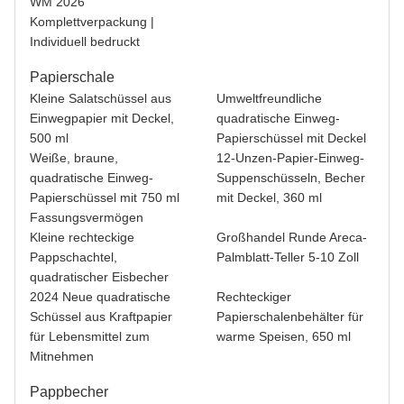
WM 2026
KONTAKTIERE UNS
Komplettverpackung |
Individuell bedruckt
Papierschale
Kleine Salatschüssel aus
Umweltfreundliche
Einwegpapier mit Deckel,
quadratische Einweg-
500 ml
Papierschüssel mit Deckel
Weiße, braune,
12-Unzen-Papier-Einweg-
quadratische Einweg-
Suppenschüsseln, Becher
Papierschüssel mit 750 ml
mit Deckel, 360 ml
Fassungsvermögen
Kleine rechteckige
Großhandel Runde Areca-
Pappschachtel,
Palmblatt-Teller 5-10 Zoll
quadratischer Eisbecher
2024 Neue quadratische
Rechteckiger
Schüssel aus Kraftpapier
Papierschalenbehälter für
für Lebensmittel zum
warme Speisen, 650 ml
Mitnehmen
Pappbecher