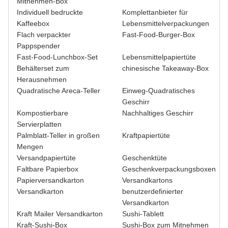
Mitnehmen-Box
Individuell bedruckte
Komplettanbieter für
Kaffeebox
Lebensmittelverpackungen
Flach verpackter
Fast-Food-Burger-Box
Pappspender
Fast-Food-Lunchbox-Set
Lebensmittelpapiertüte
Behälterset zum
chinesische Takeaway-Box
Herausnehmen
Quadratische Areca-Teller
Einweg-Quadratisches
Geschirr
Kompostierbare
Nachhaltiges Geschirr
Servierplatten
Palmblatt-Teller in großen
Kraftpapiertüte
Mengen
Versandpapiertüte
Geschenktüte
Faltbare Papierbox
Geschenkverpackungsboxen
Papierversandkarton
Versandkartons
Versandkarton
benutzerdefinierter
Versandkarton
Kraft Mailer Versandkarton
Sushi-Tablett
Kraft-Sushi-Box
Sushi-Box zum Mitnehmen